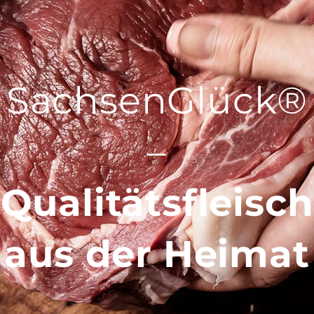
SachsenGlück®
–
Qualitätsfleisch
aus der Heimat